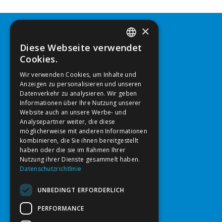
×
Kontakt
Diese Webseite verwendet
GERMAN
Cookies.
Tel.: 0650-3693692
ENGLISH
Email:
info@enayati.at
Wir verwenden Cookies, um Inhalte und
Email:
post@enayati.at
Anzeigen zu personalisieren und unseren
Datenverkehr zu analysieren. Wir geben
Informationen über Ihre Nutzung unserer
Adresse
Website auch an unsere Werbe- und
Analysepartner weiter, die diese
ÄRZTEZENTRUM ST.STEPHAN
möglicherweise mit anderen Informationen
4600 Wels
kombinieren, die Sie ihnen bereitgestellt
Salzburgerstraße 65
haben oder die sie im Rahmen Ihrer
Nutzung ihrer Dienste gesammelt haben.
Datenschutzrichtlinie
Öffnungszeiten
UNBEDINGT ERFORDERLICH
Mo - Mi 8:00 - 17:00 Uhr
Donnerstag geschlossen
PERFORMANCE
Freitag 8:00 - 13:00 Uhr